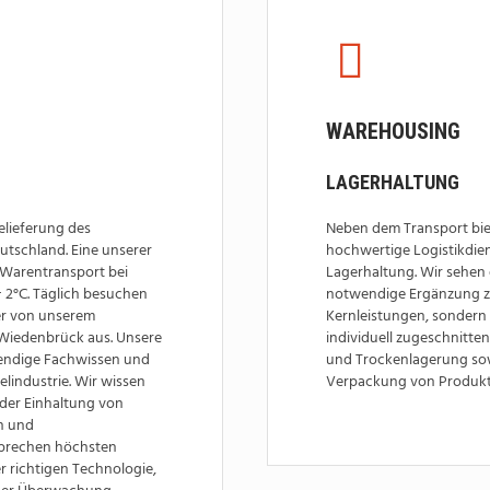
WAREHOUSING
LAGERHALTUNG
elieferung des
Neben dem Transport bie
utschland. Eine unserer
hochwertige Logistikdien
 Warentransport bei
Lagerhaltung. Wir sehen 
 2°C. Täglich besuchen
notwendige Ergänzung z
er von unserem
Kernleistungen, sondern 
-Wiedenbrück aus. Unsere
individuell zugeschnitte
endige Fachwissen und
und Trockenlagerung so
elindustrie. Wir wissen
Verpackung von Produkt
der Einhaltung von
n und
prechen höchsten
er richtigen Technologie,