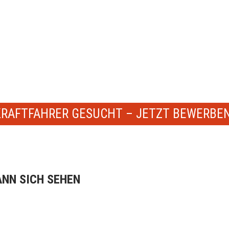
Sattelzugmaschinen von Volvo Trucks.
KRAFTFAHRER GESUCHT – JETZT BEWERBEN
ANN SICH SEHEN