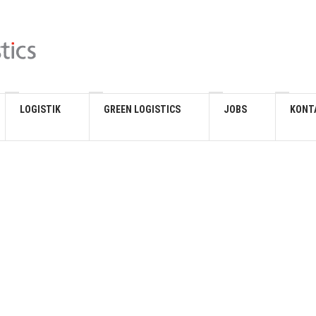
LOGISTIK
GREEN LOGISTICS
JOBS
KONT
Durch den Einsatz klimaschonender
Antriebe wollen wir die Emissionen
in der Logistik nach und nach
senken. Im Einsatz haben wir schon
heute einen rein elektrischen eActros
Daimler Truck AG sowie vollelektrische